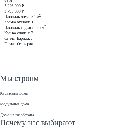
84 м
30
3 226 000 ₽
1 
3 795 000 ₽
1 
2
Площадь дома:
84
м
Пл
Кол-во этажей:
1
Ко
2
Площадь террасы:
26
м
Пл
Кол-во спален:
2
Ко
Стиль:
Барнхаус
Ст
Гараж:
без гаража
Га
Мы строим
Каркасные дома
Модульные дома
Дома из газобетона
Почему нас выбирают